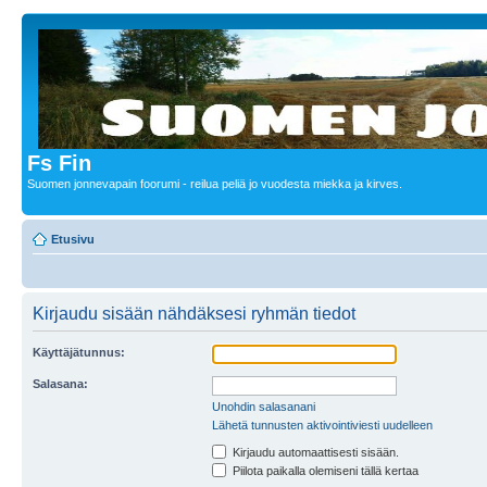
Fs Fin
Suomen jonnevapain foorumi - reilua peliä jo vuodesta miekka ja kirves.
Etusivu
Kirjaudu sisään nähdäksesi ryhmän tiedot
Käyttäjätunnus:
Salasana:
Unohdin salasanani
Lähetä tunnusten aktivointiviesti uudelleen
Kirjaudu automaattisesti sisään.
Piilota paikalla olemiseni tällä kertaa