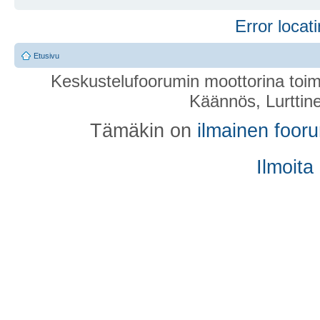
Error locati
Etusivu
Keskustelufoorumin moottorina toim
Käännös, Lurttin
Tämäkin on
ilmainen foor
Ilmoita